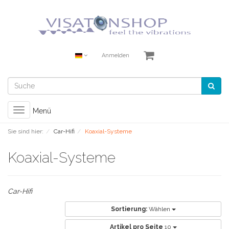
Anmelden
Toggle
Menü
navigation
Sie sind hier:
Car-Hifi
Koaxial-Systeme
Koaxial-Systeme
Car-Hifi
Sortierung:
Wählen
Artikel pro Seite
10