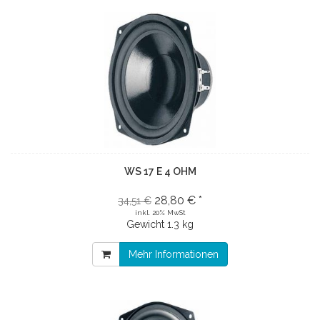
WS 17 E 4 OHM
28,80 € *
34,51 €
inkl. 20% MwSt
Gewicht
1.3 kg
Mehr Informationen