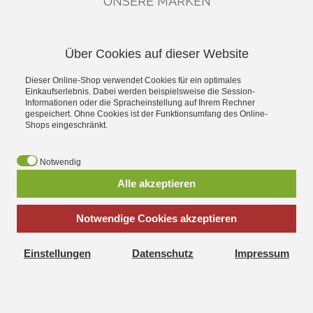
UNSERE MARKEN
KATEGORIEN
Über Cookies auf dieser Website
Chassis & Zubehör
Dieser Online-Shop verwendet Cookies für ein optimales
Gutscheine
Einkaufserlebnis. Dabei werden beispielsweise die Session-
Bausätze
Informationen oder die Spracheinstellung auf Ihrem Rechner
High-End
gespeichert. Ohne Cookies ist der Funktionsumfang des Online-
Industrie
Shops eingeschränkt.
Car-Hifi
ELA
Notwendig
Alle akzeptieren
*
inkl. MwSt., zzgl.
Versandkosten
Notwendige Cookies akzeptieren
Einstellungen
Datenschutz
Impressum
Visatonshop.at - Alles rund um das Thema Lautsprecher,
Bausätze, Ersatzteile und Zubehör. Umfangreiches
Produktsortiment und blitzschneller Versand!