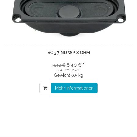
SC 3.7 ND WP 8 OHM
8,40 € *
9,42 €
inkl. 20% MwSt
Gewicht
0.5 kg
Mehr Informationen