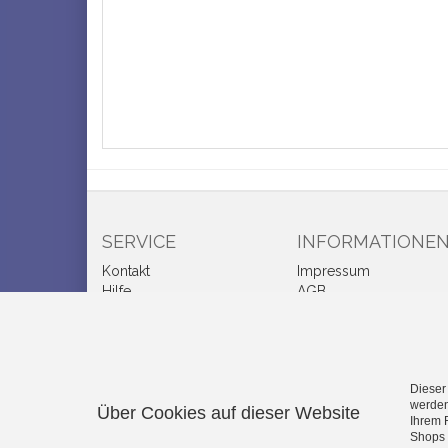
SERVICE
INFORMATIONE
Kontakt
Impressum
Hilfe
AGB
Warenkorb
Datenschutz
Konto
Zahlung und Lieferung
Merkzettel
Widerrufsrecht
Cookie-Einstellungen
Wie bestellen?
Dieser
bearbeiten
werden
Über Cookies auf dieser Website
Ihrem 
Shops 