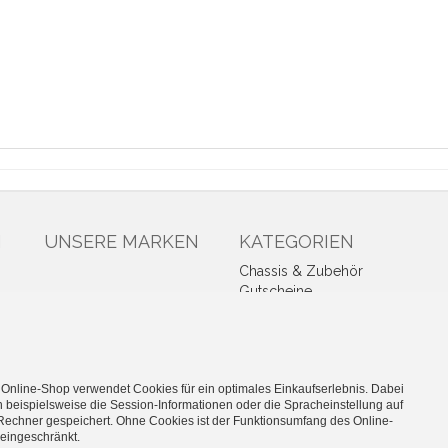
N
UNSERE MARKEN
KATEGORIEN
Chassis & Zubehör
Gutscheine
Bausätze
High-End
Industrie
Car-Hifi
 Online-Shop verwendet Cookies für ein optimales Einkaufserlebnis. Dabei
ELA
 beispielsweise die Session-Informationen oder die Spracheinstellung auf
Rechner gespeichert. Ohne Cookies ist der Funktionsumfang des Online-
eingeschränkt.