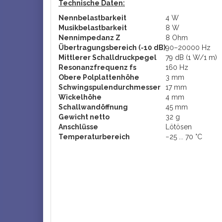
Technische Daten:
Nennbelastbarkeit
4 W
Musikbelastbarkeit
8 W
Nennimpedanz Z
8 Ohm
Übertragungsbereich (-10 dB)
90–20000 Hz
Mittlerer Schalldruckpegel
79 dB (1 W/1 m)
Resonanzfrequenz fs
160 Hz
Obere Polplattenhöhe
3 mm
Schwingspulendurchmesser
17 mm
Wickelhöhe
4 mm
Schallwandöffnung
45 mm
Gewicht netto
32 g
Anschlüsse
Lötösen
Temperaturbereich
−25 ... 70 °C