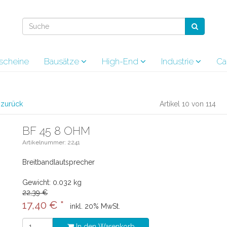
scheine
Bausätze
High-End
Industrie
Ca
l zurück
Artikel 10 von 114
BF 45 8 OHM
Artikelnummer: 2241
Breitbandlautsprecher
Gewicht: 0.032 kg
22,39 €
17,40 €
*
inkl. 20% MwSt.
In den Warenkorb