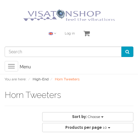
Log in
Toggle
Menu
navigation
You are here:
High-End
Horn Tweeters
Horn Tweeters
Sort by:
Choose
Products per page
10