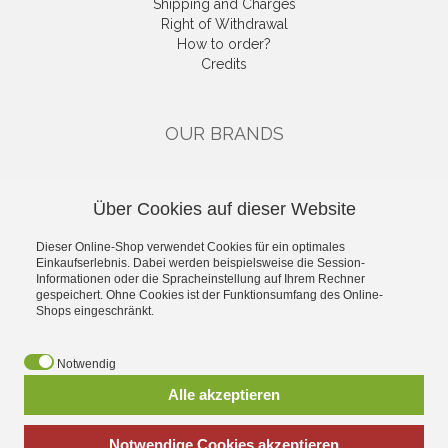
Shipping and Charges
Right of Withdrawal
How to order?
Credits
OUR BRANDS
CATEGORIES
Über Cookies auf dieser Website
Gutscheine
Dieser Online-Shop verwendet Cookies für ein optimales
Single Drivers & Accessories
Einkaufserlebnis. Dabei werden beispielsweise die Session-
Kits
Informationen oder die Spracheinstellung auf Ihrem Rechner
High-End
gespeichert. Ohne Cookies ist der Funktionsumfang des Online-
Shops eingeschränkt.
Industry
Car-Hifi
Public Address
Notwendig
Alle akzeptieren
*
incl. tax, plus
shipping
Notwendige Cookies akzeptieren