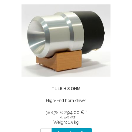
TL 16 H 8 OHM
High-End horn driver
294,00 € *
388,78 €
inkl. 20% VAT
Weight
1.5 kg