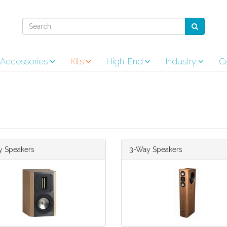
& Accessories
Kits
High-End
Industry
Ca
 Speakers
3-Way Speakers