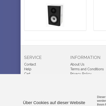
SERVICE
INFORMATION
Contact
About Us
Help
Terms and Conditions
Cart
Privacy Policy
Account
Shipping and Charges
Wish list
Right of Withdrawal
Cookie-Einstellungen
How to order?
bearbeiten
Credits
Dieser
werden
Über Cookies auf dieser Website
Ihrem 