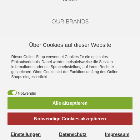
OUR BRANDS
CATEGORIES
Über Cookies auf dieser Website
Gutscheine
Dieser Online-Shop verwendet Cookies für ein optimales
Single Drivers & Accessories
Einkaufserlebnis. Dabei werden beispielsweise die Session-
Kits
Informationen oder die Spracheinstellung auf Ihrem Rechner
High-End
gespeichert. Ohne Cookies ist der Funktionsumfang des Online-
Shops eingeschränkt.
Industry
Car-Hifi
Public Address
Notwendig
Alle akzeptieren
*
incl. tax, plus
shipping
Notwendige Cookies akzeptieren
Einstellungen
Datenschutz
Impressum
Visatonshop.at - All about Laudspeakers Kits replacement parts