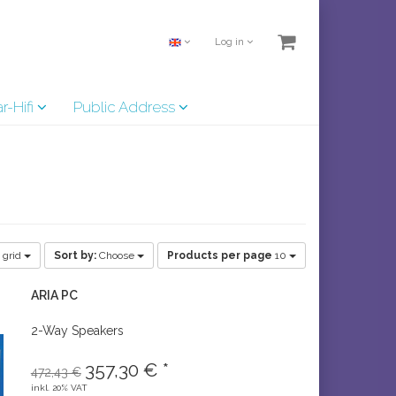
Log in
r-Hifi
Public Address
 grid
Sort by:
Choose
Products per page
10
ARIA PC
2-Way Speakers
357,30 € *
472,43 €
inkl. 20% VAT