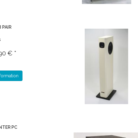
I PAIR
s
90 € *
formation
ENTER PC