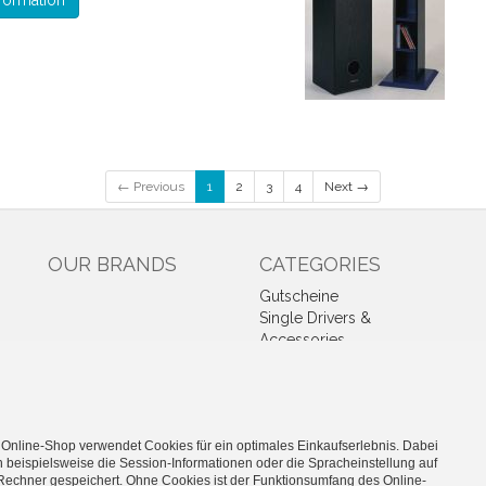
formation
← Previous
1
2
3
4
Next →
OUR BRANDS
CATEGORIES
Gutscheine
Single Drivers &
Accessories
Kits
High-End
Industry
Car-Hifi
 Online-Shop verwendet Cookies für ein optimales Einkaufserlebnis. Dabei
Public Address
 beispielsweise die Session-Informationen oder die Spracheinstellung auf
Rechner gespeichert. Ohne Cookies ist der Funktionsumfang des Online-