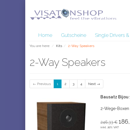
Home
Gutscheine
Single Drivers 
You are here:
Kits
2-Way Speakers
2-Way Speakers
← Previous
1
2
3
4
Next →
Bausatz Bijou 
2-Wege-Boxen
186,
246,33 €
inkl. 20% VAT