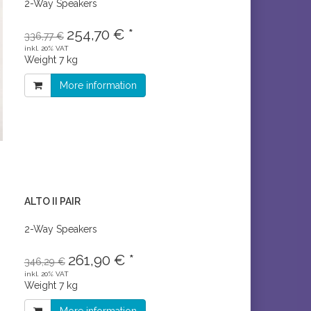
2-Way Speakers
254,70 € *
336,77 €
inkl. 20% VAT
Weight
7 kg
More information
ALTO II PAIR
2-Way Speakers
261,90 € *
346,29 €
inkl. 20% VAT
Weight
7 kg