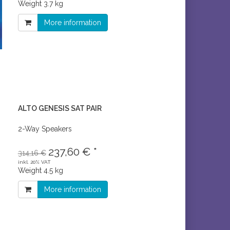
Weight
3.7 kg
More information
ALTO GENESIS SAT PAIR
2-Way Speakers
237,60 € *
314,16 €
inkl. 20% VAT
Weight
4.5 kg
More information