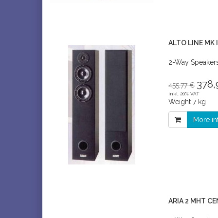
ALTO LINE MK I
2-Way Speaker
378,
455,77 €
inkl. 20% VAT
Weight
7 kg
More in
ARIA 2 MHT C