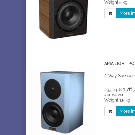
Weight
5 kg
More in
ARIA LIGHT PC
2-Way Speaker
176,
233,24 €
inkl. 20% VAT
Weight
1.5 kg
More in