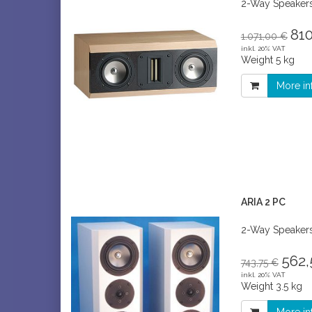
2-Way Speaker
810
1.071,00 €
inkl. 20% VAT
Weight
5 kg
More in
ARIA 2 PC
2-Way Speaker
562,
743,75 €
inkl. 20% VAT
Weight
3.5 kg