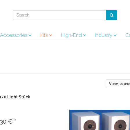
& Accessories
Kits
High-End
Industry
Ca
View
Double
170 Light Stück
30 € *