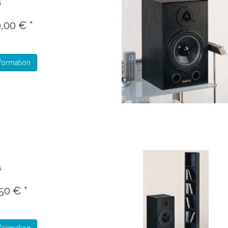
s
,00 € *
formation
s
50 € *