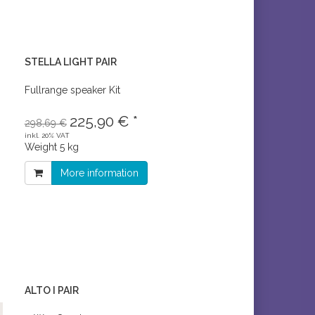
STELLA LIGHT PAIR
Fullrange speaker Kit
225,90 € *
298,69 €
inkl. 20% VAT
Weight
5 kg
More information
ALTO I PAIR