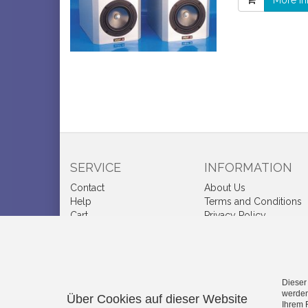
More in
SERVICE
INFORMATION
Contact
About Us
Help
Terms and Conditions
Cart
Privacy Policy
Account
Shipping and Charges
Wish list
Right of Withdrawal
Cookie-Einstellungen
How to order?
bearbeiten
Credits
Dieser
werden
Über Cookies auf dieser Website
Ihrem 